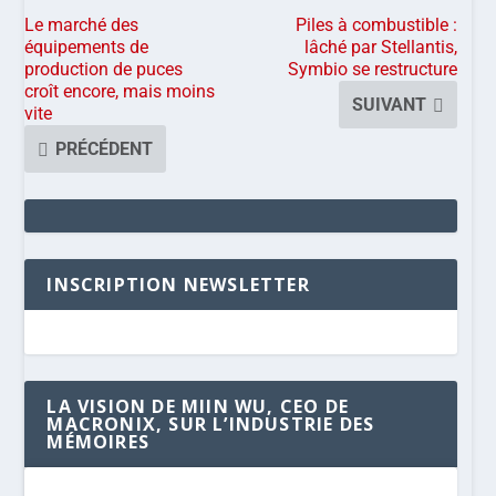
Le marché des
Piles à combustible :
équipements de
lâché par Stellantis,
production de puces
Symbio se restructure
croît encore, mais moins
SUIVANT
vite
PRÉCÉDENT
INSCRIPTION NEWSLETTER
LA VISION DE MIIN WU, CEO DE
MACRONIX, SUR L’INDUSTRIE DES
MÉMOIRES