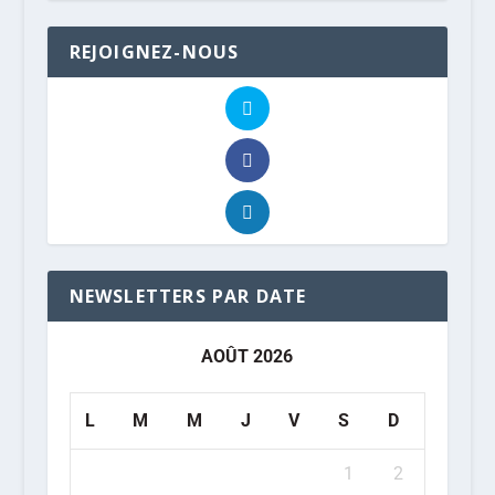
REJOIGNEZ-NOUS
NEWSLETTERS PAR DATE
AOÛT 2026
L
M
M
J
V
S
D
1
2