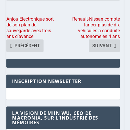
Anjou Electronique sort
Renault-Nissan compte
de son plan de
lancer plus de dix
sauvegarde avec trois
véhicules à conduite
ans d’avance
autonome en 4 ans
PRÉCÉDENT
SUIVANT
INSCRIPTION NEWSLETTER
LA VISION DE MIIN WU, CEO DE
MACRONIX, SUR L’INDUSTRIE DES
MÉMOIRES