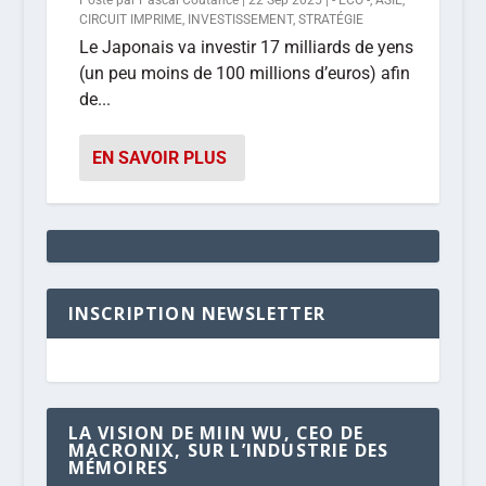
Posté par
Pascal Coutance
|
22 Sep 2025
|
- ÉCO -
,
ASIE
,
CIRCUIT IMPRIME
,
INVESTISSEMENT
,
STRATÉGIE
Le Japonais va investir 17 milliards de yens
(un peu moins de 100 millions d’euros) afin
de...
EN SAVOIR PLUS
INSCRIPTION NEWSLETTER
LA VISION DE MIIN WU, CEO DE
MACRONIX, SUR L’INDUSTRIE DES
MÉMOIRES