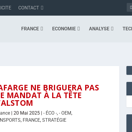
ICITE
CONTACT
FRANCE
ECONOMIE
ANALYSE
TEC
AFARGE NE BRIGUERA PAS
E MANDAT À LA TÊTE
’ALSTOM
tance
|
20 Mai 2025
|
- ÉCO -
,
- OEM
,
ANSPORTS
,
FRANCE
,
STRATÉGIE