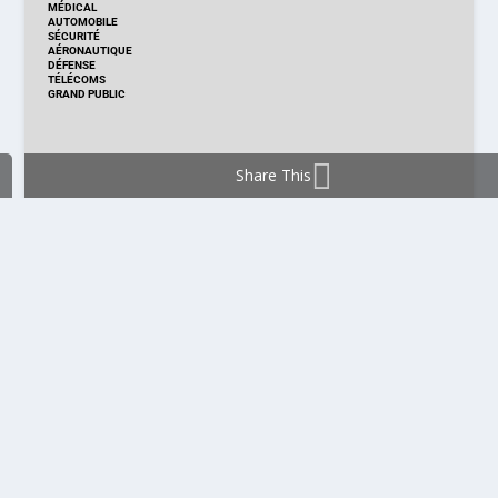
MÉDICAL
AUTOMOBILE
SÉCURITÉ
AÉRONAUTIQUE
DÉFENSE
TÉLÉCOMS
GRAND PUBLIC
Share This
DISTRIBUTION & PRODUITS
DISTRIBUTION
TECHNOLOGIES
NOUVEAUX PRODUITS
COMPOSANT
MODULE & CARTE
ÉNERGIE
DÉVELOPPEMENT
MESURE
PRODUCTION