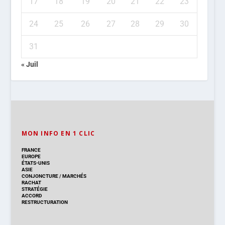
17
18
19
20
21
22
23
24
25
26
27
28
29
30
31
« Juil
MON INFO EN 1 CLIC
FRANCE
EUROPE
ÉTATS-UNIS
ASIE
CONJONCTURE
/
MARCHÉS
RACHAT
STRATÉGIE
ACCORD
RESTRUCTURATION