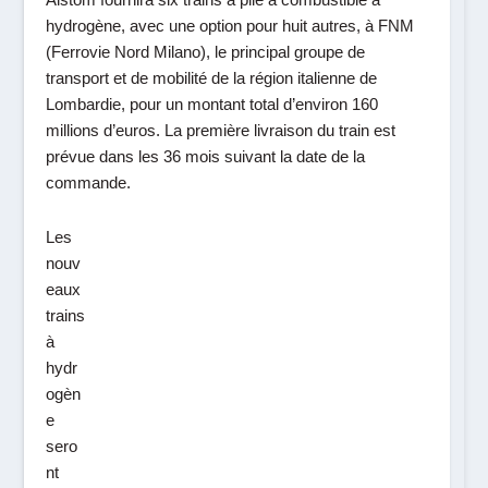
Alstom
fournira six trains à pile à combustible à
hydrogène
, avec une option pour huit autres, à FNM
(Ferrovie Nord Milano), le principal groupe de
transport et de mobilité de la région italienne de
Lombardie, pour un montant total d’environ 160
millions d’euros. La première livraison du train est
prévue dans les 36 mois suivant la date de la
commande.
Les
nouv
eaux
trains
à
hydr
ogèn
e
sero
nt