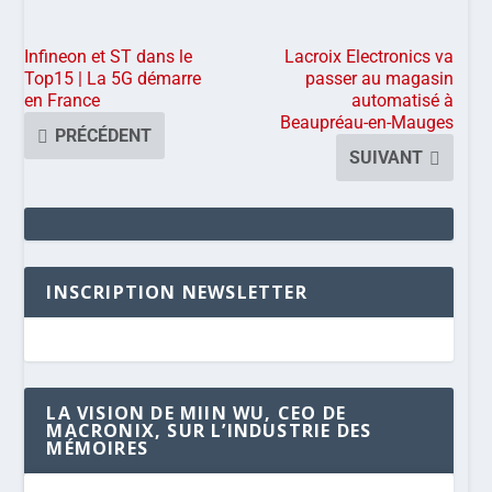
Infineon et ST dans le
Lacroix Electronics va
Top15 | La 5G démarre
passer au magasin
en France
automatisé à
Beaupréau-en-Mauges
PRÉCÉDENT
SUIVANT
INSCRIPTION NEWSLETTER
LA VISION DE MIIN WU, CEO DE
MACRONIX, SUR L’INDUSTRIE DES
MÉMOIRES