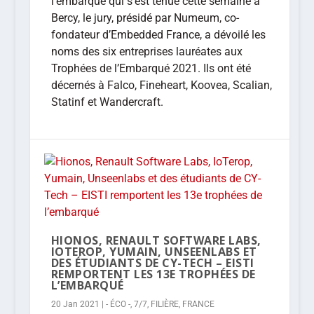
l’embarqué qui s’est tenue cette semaine à
Bercy, le jury, présidé par Numeum, co-
fondateur d’Embedded France, a dévoilé les
noms des six entreprises lauréates aux
Trophées de l’Embarqué 2021. Ils ont été
décernés à Falco, Fineheart, Koovea, Scalian,
Statinf et Wandercraft.
HIONOS, RENAULT SOFTWARE LABS,
IOTEROP, YUMAIN, UNSEENLABS ET
DES ÉTUDIANTS DE CY-TECH – EISTI
REMPORTENT LES 13E TROPHÉES DE
L’EMBARQUÉ
20 Jan 2021
|
- ÉCO -
,
7/7
,
FILIÈRE
,
FRANCE