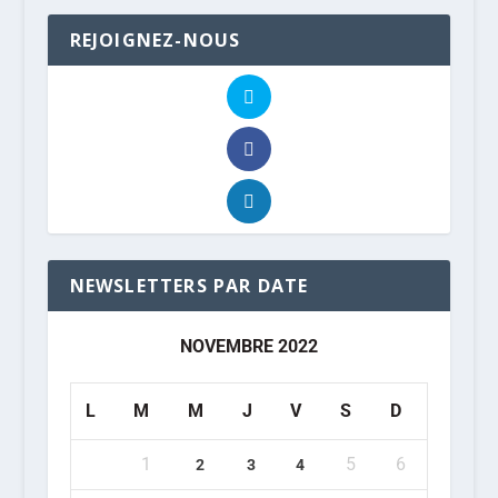
REJOIGNEZ-NOUS
NEWSLETTERS PAR DATE
NOVEMBRE 2022
L
M
M
J
V
S
D
1
5
6
2
3
4