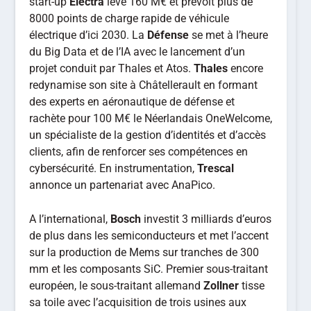
start-up
Electra
lève 160 M€ et prévoit plus de
8000 points de charge rapide de véhicule
électrique d’ici 2030. La
Défense
se met à l’heure
du Big Data et de l’IA avec le lancement d’un
projet conduit par Thales et Atos.
Thales
encore
redynamise son site à Châtellerault en formant
des experts en aéronautique de défense et
rachète pour 100 M€ le Néerlandais OneWelcome,
un spécialiste de la gestion d’identités et d’accès
clients, afin de renforcer ses compétences en
cybersécurité. En instrumentation,
Trescal
annonce un partenariat avec AnaPico.
A l’international,
Bosch
investit 3 milliards d’euros
de plus dans les semiconducteurs et met l’accent
sur la production de Mems sur tranches de 300
mm et les composants SiC. Premier sous-traitant
européen, le sous-traitant allemand
Zollner
tisse
sa toile avec l’acquisition de trois usines aux