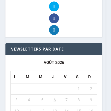
NEWSLETTERS PAR DATE
AOÛT 2026
L
M
M
J
V
S
D
1
2
3
4
5
6
7
8
9