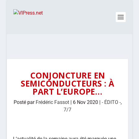
CONJONCTURE EN
SEMICONDUCTEURS : À
PART L’EUROPE…
Posté par
Frédéric Fassot
|
6 Nov 2020
|
- ÉDITO -
,
7/7
L’actualité de la semaine aura été marquée une