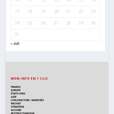
10
11
12
13
14
15
16
17
18
19
20
21
22
23
24
25
26
27
28
29
30
31
« Juil
MON INFO EN 1 CLIC
FRANCE
EUROPE
ÉTATS-UNIS
ASIE
CONJONCTURE
/
MARCHÉS
RACHAT
STRATÉGIE
ACCORD
RESTRUCTURATION